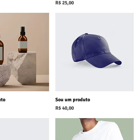
Preço
R$ 25,00
uto
Sou um produto
Preço
R$ 40,00