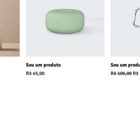
Sou um produto
Sou um prod
Preço
Preço normal
Pre
R$ 45,00
R$ 100,00
R$ 
Ajudamos a fortalecer a presença
digital do seu negócio onde os seus
consumidores estão conectados!