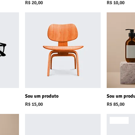
Preço
Preço
R$ 20,00
R$ 10,00
Sou um produto
Sou um prod
Preço
Preço
R$ 15,00
R$ 85,00
Oferta