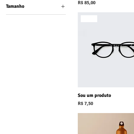
Preço
R$ 85,00
Tamanho
250 ml
Novo
500 ml
80 ml
Large
Medium
Small
Sou um produto
Preço
R$ 7,50