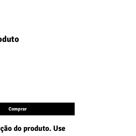
ASES
CLIENTES
CONTATO
FALE CONOSCO
oduto
icionar ao carrinho
Comprar
ição do produto. Use 